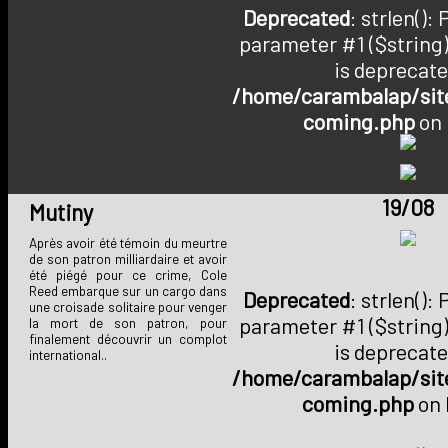
Deprecated
: strlen():
parameter #1 ($string)
is deprecate
/home/carambalap/site
coming.php
on 
19/08
Mutiny
Après avoir été témoin du meurtre
de son patron milliardaire et avoir
été piégé pour ce crime, Cole
Reed embarque sur un cargo dans
Deprecated
: strlen():
une croisade solitaire pour venger
parameter #1 ($string)
la mort de son patron, pour
finalement découvrir un complot
is deprecate
international..
/home/carambalap/site
coming.php
on 