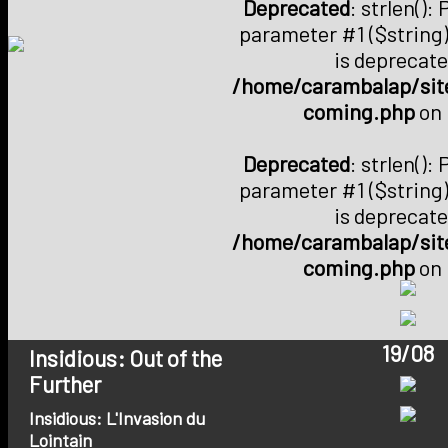
Deprecated
: strlen():
parameter #1 ($string)
is deprecate
/home/carambalap/site
coming.php
on 
Deprecated
: strlen():
parameter #1 ($string)
is deprecate
/home/carambalap/site
coming.php
on 
19/08
Insidious: Out of the
Further
Insidious: L'Invasion du
Lointain