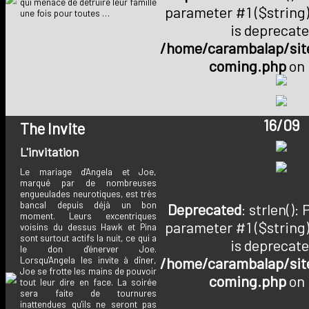
qui menace de détruire leur famille
parameter #1 ($string)
une fois pour toutes …
is deprecate
/home/carambalap/site
coming.php
on 
16/09
The Invite
L'invitation
Le mariage d'Angela et Joe,
marqué par de nombreuses
engueulades neurotiques, est très
bancal depuis déjà un bon
Deprecated
: strlen():
moment. Leurs excentriques
parameter #1 ($string)
voisins du dessus Hawk et Pina
sont surtout actifs la nuit, ce qui a
is deprecate
le don d'énerver Joe.
/home/carambalap/site
Lorsqu'Angela les invite à dîner,
Joe se frotte les mains de pouvoir
coming.php
on 
tout leur dire en face. La soirée
sera faite de tournures
inattendues qu'ils ne seront pas