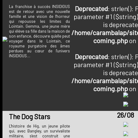
La franchise à succès INSIDIOUS
Deprecated
: strlen():
est de retour avec une nouvelle
parameter #1 ($string)
famille et une vision de l'horreur
qui repousse les limites du
is deprecate
Lointain. Gemma, une jeune mère
/home/carambalap/site
qui élève sa fille dans la maison de
son enfance, découvre qu'elle peut
coming.php
on 
voyager dans le Lointain, ce
royaume purgatoire des âmes
perdues au cœur de l'univers
Deprecated
: strlen():
INSIDIOUS…
parameter #1 ($string)
is deprecate
/home/carambalap/site
coming.php
on 
26/08
The Dog Stars
L'histoire de Hig, un jeune pilote
qui, avec Bangley, un survivaliste
militaire, s'est construit une