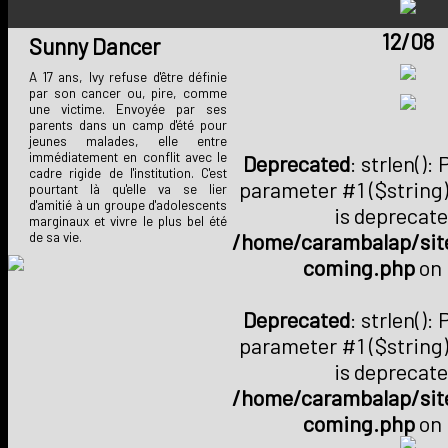
12/08
Sunny Dancer
A 17 ans, Ivy refuse d'être définie
par son cancer ou, pire, comme
une victime. Envoyée par ses
parents dans un camp d'été pour
jeunes malades, elle entre
immédiatement en conflit avec le
Deprecated
: strlen():
cadre rigide de l'institution. C'est
parameter #1 ($string)
pourtant là qu'elle va se lier
d'amitié à un groupe d'adolescents
is deprecate
marginaux et vivre le plus bel été
/home/carambalap/site
de sa vie.
coming.php
on 
Deprecated
: strlen():
parameter #1 ($string)
is deprecate
/home/carambalap/site
coming.php
on 