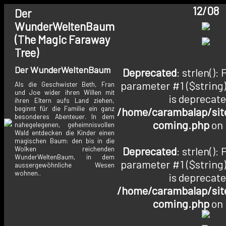
12/08
Der
WunderWeltenBaum
(The Magic Faraway
Tree)
Der WunderWeltenBaum
Deprecated
: strlen():
parameter #1 ($string)
Als die Geschwister Beth, Fran
und Joe wider ihren Willen mit
is deprecate
ihren Eltern aufs Land ziehen,
beginnt für die Familie ein ganz
/home/carambalap/site
besonderes Abenteuer. In dem
coming.php
on 
nahegelegenen, geheimnisvollen
Wald entdecken die Kinder einen
magischen Baum: den bis in die
Deprecated
: strlen():
Wolken reichenden
WunderWeltenBaum, in dem
parameter #1 ($string)
aussergewöhnliche Wesen
wohnen..
is deprecate
/home/carambalap/site
coming.php
on 