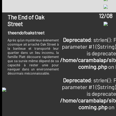
12/08
The End of Oak
Street
theendofoakstreet
Deprecated
: strlen():
Après qu'un mystérieux événement
cosmique ait arraché Oak Street à
parameter #1 ($string)
la banlieue et transporté leur
is deprecate
quartier dans un lieu inconnu, la
famille Platt découvre rapidement
/home/carambalap/site
que sa survie même dépend de sa
capacité à rester unie pour
coming.php
on 
naviguer dans un environnement
désormais méconnaissable.
Deprecated
: strlen():
parameter #1 ($string)
is deprecate
/home/carambalap/site
coming.php
on 