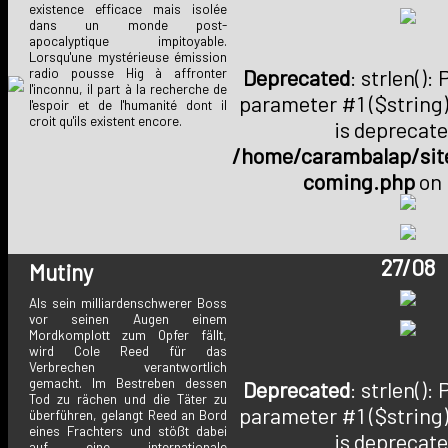
existence efficace mais isolée
dans un monde post-
apocalyptique impitoyable.
Lorsqu'une mystérieuse émission
Deprecated
: strlen():
radio pousse Hig à affronter
l'inconnu, il part à la recherche de
parameter #1 ($string)
l'espoir et de l'humanité dont il
croit qu'ils existent encore.
is deprecate
/home/carambalap/site
coming.php
on 
27/08
Mutiny
Als sein milliardenschwerer Boss
vor seinen Augen einem
Mordkomplott zum Opfer fällt,
wird Cole Reed für das
Verbrechen verantwortlich
gemacht. Im Bestreben dessen
Deprecated
: strlen():
Tod zu rächen und die Täter zu
parameter #1 ($string)
überführen, gelangt Reed an Bord
eines Frachters und stößt dabei
is deprecate
auf eine internationale