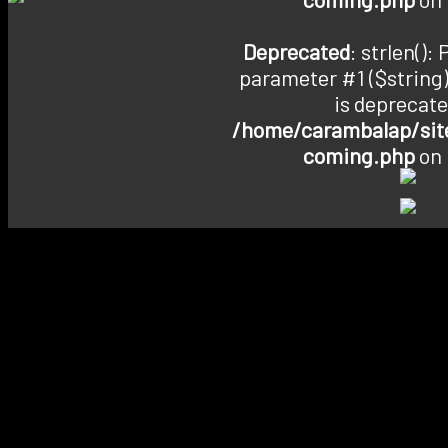
Deprecated
: strlen():
parameter #1 ($string)
is deprecate
/home/carambalap/site
coming.php
on 