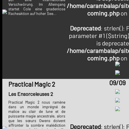
/home/carambalap/site
Verschwörung. Im Alleingang
startet Cole eine gnadenlose
coming.php
on 
Racheaktion auf hoher See…
Deprecated
: strlen():
parameter #1 ($string)
is deprecate
/home/carambalap/site
coming.php
on 
09/09
Practical Magic 2
Les Ensorceleuses 2
Practical Magic 2 nous ramène
dans un monde imprégné de
malice au clair de lune et de
puissante magie ancestrale, alors
que les sœurs Owens doivent
Deprecated
: strlen():
affronter la sombre malédiction