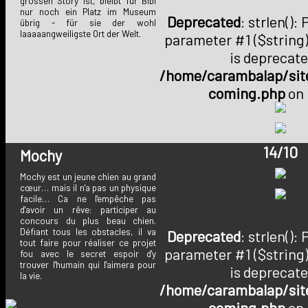
grossen Story ist, bleibt für Bibi
nur noch ein Platz im Museum
Deprecated
: strlen():
übrig - für sie der wohl
laaaaangweiligste Ort der Welt.
parameter #1 ($string)
is deprecate
/home/carambalap/site
coming.php
on 
14/10
Mochy
Mochy est un jeune chien au grand
cœur… mais il n'a pas un physique
facile… Ca ne l'empêche pas
d'avoir un rêve: participer au
concours du plus beau chien.
Défiant tous les obstacles, il va
Deprecated
: strlen():
tout faire pour réaliser ce projet
parameter #1 ($string)
fou avec le secret espoir d'y
trouver l'humain qui l'aimera pour
is deprecate
la vie.
/home/carambalap/site
coming.php
on 