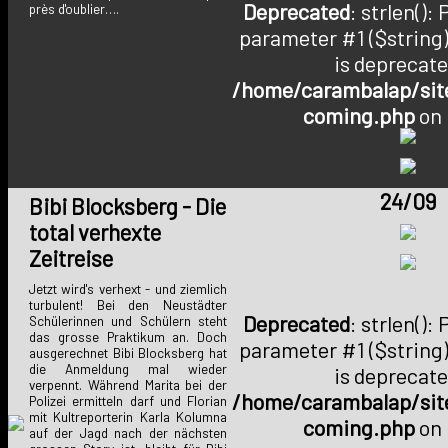
Deprecated
: strlen():
près d'oublier….
parameter #1 ($string)
is deprecate
/home/carambalap/site
coming.php
on 
24/09
Bibi Blocksberg - Die
total verhexte
Zeitreise
Jetzt wird's verhext - und ziemlich
turbulent! Bei den Neustädter
Deprecated
: strlen():
Schülerinnen und Schülern steht
das grosse Praktikum an. Doch
parameter #1 ($string)
ausgerechnet Bibi Blocksberg hat
die Anmeldung mal wieder
is deprecate
verpennt. Während Marita bei der
/home/carambalap/site
Polizei ermitteln darf und Florian
mit Kultreporterin Karla Kolumna
coming.php
on 
auf der Jagd nach der nächsten